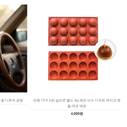
 꽃 디퓨져 공병
반원 15구 (대) 실리콘 몰드 diy 레진 비누 디저트 케이크 캔
들 데코 재료
4,000원