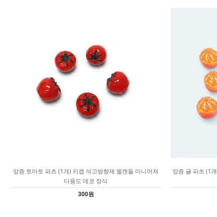
앙증 토마토 파츠 (1개) 키캡 석고방향제 젤캔들 미니어쳐
앙증 귤 파츠 (1
다용도 데코 장식
300원