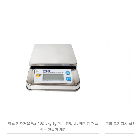
웨스 전자저울 WZ-19D 5kg 1g 미세 정밀 diy 베이킹 캔들
핑크 모기퇴치 실리
비누 만들기 계량