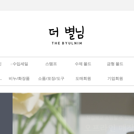
인
☆수입세일
스탬프
수제 몰드
금형 몰드
/하바리움
비누/화장품
소품/포장/도구
도매회원
기업회원