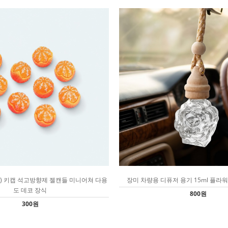
개) 키캡 석고방향제 젤캔들 미니어쳐 다용
장미 차량용 디퓨저 용기 15ml 플라워
도 데코 장식
800원
300원