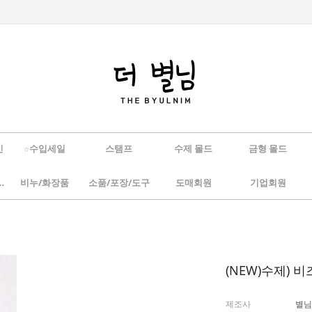
인
☆수입세일
스탬프
수제 몰드
금형 몰드
/하바리움
비누/화장품
소품/포장/도구
도매회원
기업회원
(NEW)수제) 
제조사
별님