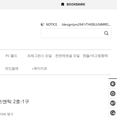
BOOKMARK
NOTICE.
/design/ym2941/THEBULNIMROGO.png
PC 몰드
프래그런스 오일
천연에센셜 오일
캔들/석고방향제
개인결제
★취미키트
비즈앤틱 2호-1구
아씨 명가