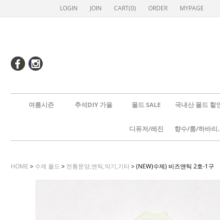
LOGIN
JOIN
CART(
0
)
ORDER
MYPAGE
여름시즌
추석DIY 가을
몰드 SALE
국내산 몰드 할
디퓨저/레진
향수/룸
HOME
>
수제 몰드
>
전통문양,엔틱,악기,기타
> (NEW)수제) 비즈앤틱 2호-1구