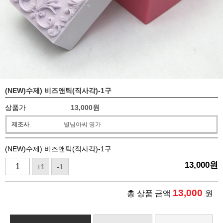
(NEW)수제) 비즈앤틱(직사각)-1구
상품가
13,000
원
제조사
별님아씨 명가
(NEW)수제) 비즈앤틱(직사각)-1구
13,000
원
+1
-1
13,000
총 상품 금액
원