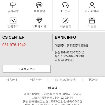
공지사항
톡톡상담
1:1문의
마이페이지
상품후기
VIP 게시판
배송조회
이벤트
CS CENTER
BANK INFO
031-976-1942
예금주 : 장영일(더 별님)
농협301-6342-6720-11
우리 1005-404-636084
더별님(장영일)
고객센터 연결
이용안내
이용약관
개인정보처리방침
PC버전
더 별님
대표 : 장영일 ㅣ 개인정보 보호 책임자 : 장영일
사업자 등록번호 : 344-12-02444
통신판매업신고번호 : 2023-고양일산동-1546호