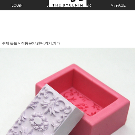
LOGIN
JOIN
ORDER
MYPAGE
수제 몰드
>
전통문양,엔틱,악기,기타