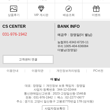
상품후기
VIP 게시판
배송조회
이벤트
CS CENTER
BANK INFO
031-976-1942
예금주 : 장영일(더 별님)
농협301-6342-6720-11
우리 1005-404-636084
더별님(장영일)
고객센터 연결
이용안내
이용약관
개인정보처리방침
PC버전
더 별님
대표 : 장영일 ㅣ 개인정보 보호 책임자 : 장영일
사업자 등록번호 : 344-12-02444
통신판매업신고번호 : 2023-고양일산동-1546호
전화 : 031-976-1942 ㅣ 팩스 : 02-2277-0677
주소 : 경기도 고양시 일산동구 고봉로770번길 178 (성석동)
사업자정보확인