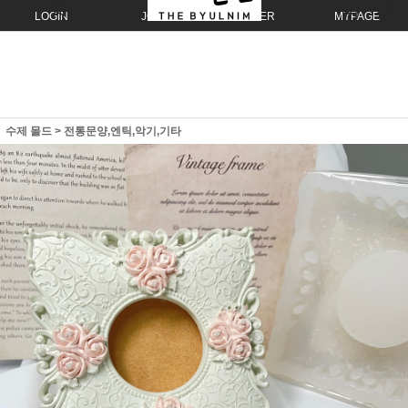
LOGIN
JOIN
ORDER
MYPAGE
수제 몰드
>
전통문양,엔틱,악기,기타