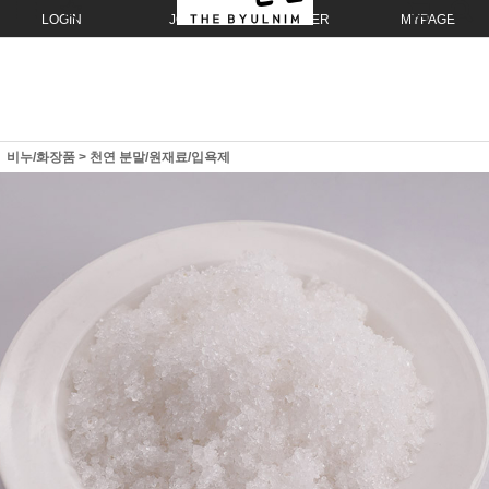
LOGIN
JOIN
ORDER
MYPAGE
비누/화장품
>
천연 분말/원재료/입욕제