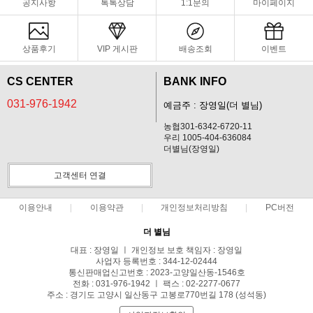
공지사항
톡톡상담
1:1문의
마이페이지
상품후기
VIP 게시판
배송조회
이벤트
CS CENTER
BANK INFO
031-976-1942
예금주 : 장영일(더 별님)
농협301-6342-6720-11
우리 1005-404-636084
더별님(장영일)
고객센터 연결
이용안내
이용약관
개인정보처리방침
PC버전
더 별님
대표 : 장영일 ㅣ 개인정보 보호 책임자 : 장영일
사업자 등록번호 : 344-12-02444
통신판매업신고번호 : 2023-고양일산동-1546호
전화 : 031-976-1942 ㅣ 팩스 : 02-2277-0677
주소 : 경기도 고양시 일산동구 고봉로770번길 178 (성석동)