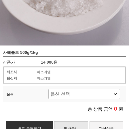
사해솔트 500g/1kg
상품가
14,000원
제조사
이스라엘
원산지
이스라엘
옵션
0
총 상품 금액
원
바로 구매하기
장바구니
관심상품