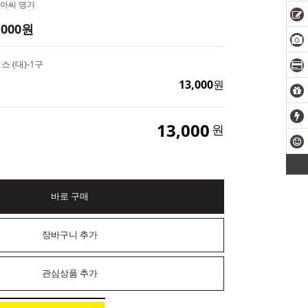
아씨 명가
,000
원
스 (대)-1구
13,000
원
13,000
원
바로 구매
장바구니 추가
관심상품 추가