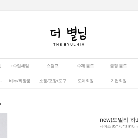
인
☆수입세일
스탬프
수제 몰드
금형 몰드
/하바리움
비누/화장품
소품/포장/도구
도매회원
기업회원
구
new)도일리 하
사이즈 85*78*(H)1