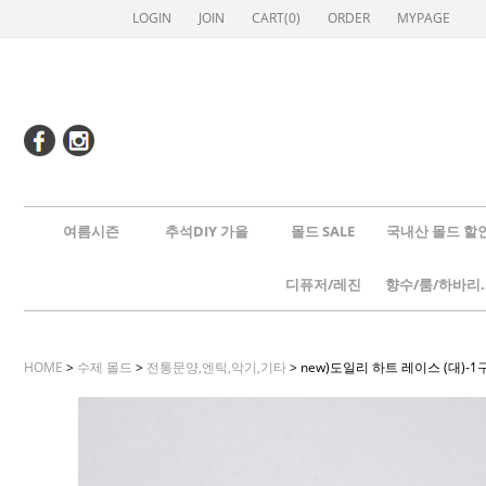
LOGIN
JOIN
CART(
0
)
ORDER
MYPAGE
여름시즌
추석DIY 가을
몰드 SALE
국내산 몰드 할
디퓨저/레진
향수/룸
HOME
>
수제 몰드
>
전통문양,엔틱,악기,기타
> new)도일리 하트 레이스 (대)-1