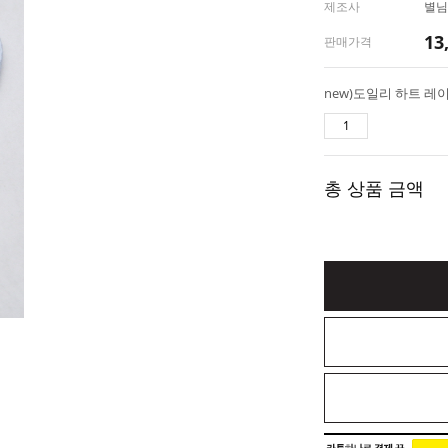
제조사
별님
13
판매가격
new)도일리 하트 레이
총 상품 금액