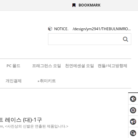
BOOKMARK
NOTICE.
/design/ym2941/THEBULNIMROGO.png
PC 몰드
프래그런스 오일
천연에센셜 오일
캔들/석고방향제
개인결제
★취미키트
트 레이스 (대)-1구
0mm, <사진상의 신발은 연출된 제품입니다.>