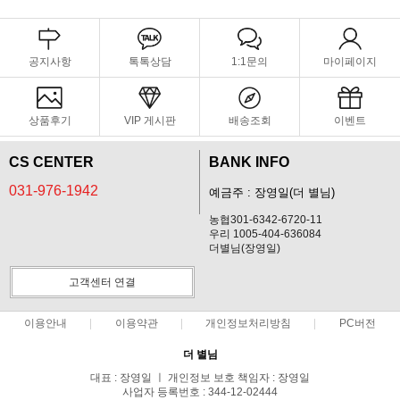
공지사항
톡톡상담
1:1문의
마이페이지
상품후기
VIP 게시판
배송조회
이벤트
CS CENTER
BANK INFO
031-976-1942
예금주 : 장영일(더 별님)
농협301-6342-6720-11
우리 1005-404-636084
더별님(장영일)
고객센터 연결
이용안내
이용약관
개인정보처리방침
PC버전
더 별님
대표 : 장영일 ㅣ 개인정보 보호 책임자 : 장영일
사업자 등록번호 : 344-12-02444