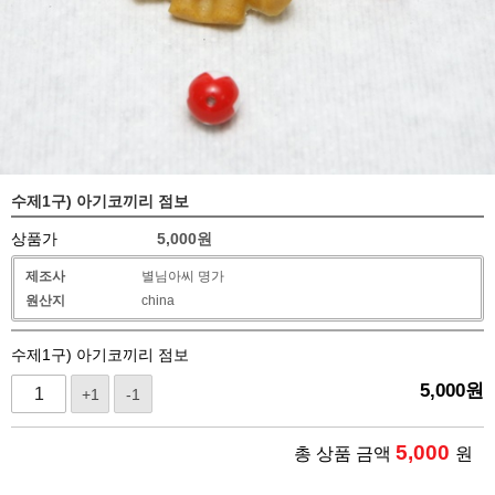
수제1구) 아기코끼리 점보
상품가
5,000
원
제조사
별님아씨 명가
원산지
china
수제1구) 아기코끼리 점보
5,000
원
+1
-1
5,000
총 상품 금액
원