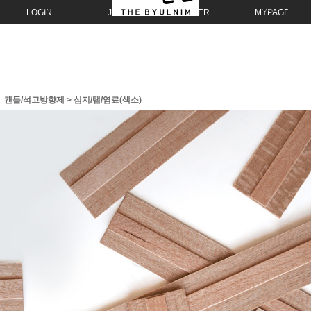
LOGIN
JOIN
ORDER
MYPAGE
캔들/석고방향제
>
심지/탭/염료(색소)