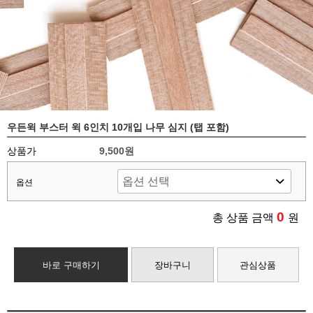
우든윅 부스터 윅 6인치 10개입 나무 심지 (탭 포함)
상품가
9,500원
옵션
0
총 상품 금액
원
바로 구매하기
장바구니
관심상품