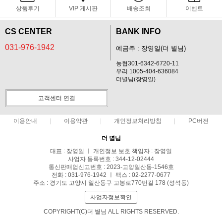
상품후기
VIP 게시판
배송조회
이벤트
CS CENTER
BANK INFO
031-976-1942
예금주 : 장영일(더 별님)
농협301-6342-6720-11
우리 1005-404-636084
더별님(장영일)
고객센터 연결
이용안내
이용약관
개인정보처리방침
PC버전
더 별님
대표 : 장영일 ㅣ 개인정보 보호 책임자 : 장영일
사업자 등록번호 : 344-12-02444
통신판매업신고번호 : 2023-고양일산동-1546호
전화 : 031-976-1942 ㅣ 팩스 : 02-2277-0677
주소 : 경기도 고양시 일산동구 고봉로770번길 178 (성석동)
사업자정보확인
COPYRIGHT(C)더 별님 ALL RIGHTS RESERVED.