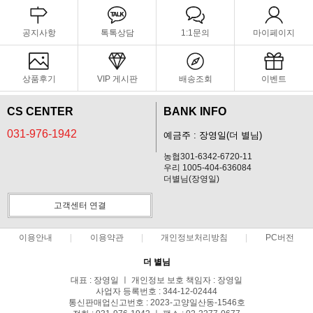
공지사항
톡톡상담
1:1문의
마이페이지
상품후기
VIP 게시판
배송조회
이벤트
CS CENTER
BANK INFO
031-976-1942
예금주 : 장영일(더 별님)
농협301-6342-6720-11
우리 1005-404-636084
더별님(장영일)
고객센터 연결
이용안내
이용약관
개인정보처리방침
PC버전
더 별님
대표 : 장영일 ㅣ 개인정보 보호 책임자 : 장영일
사업자 등록번호 : 344-12-02444
통신판매업신고번호 : 2023-고양일산동-1546호