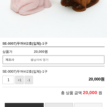
SE-0007)두꺼비2호(입체)-1구
상품가
20,000
원
제조사
별님아씨 명가
SE-0007)두꺼비2호(입체)-1구
20,000
원
+1
-1
20,000
총 상품 금액
원