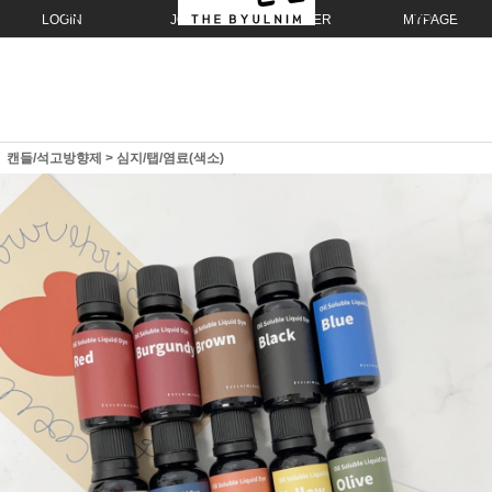
LOGIN
JOIN
ORDER
MYPAGE
캔들/석고방향제
>
심지/탭/염료(색소)