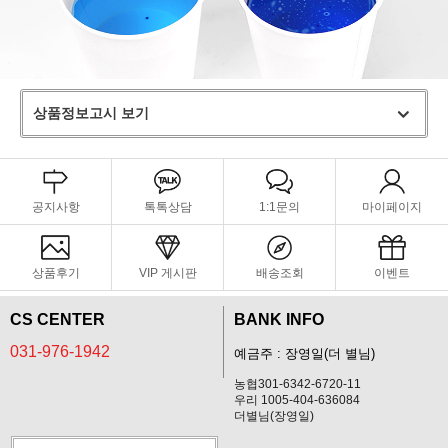
상품정보고시 보기
공지사항
톡톡상담
1:1문의
마이페이지
상품후기
VIP 게시판
배송조회
이벤트
CS CENTER
BANK INFO
031-976-1942
예금주 : 장영일(더 별님)
농협301-6342-6720-11
우리 1005-404-636084
더별님(장영일)