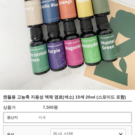
캔들용 고농축 지용성 액체 염료(색소) 15색 20ml (스포이드 포함)
상품가
7,500원
원산지
미국
옵션