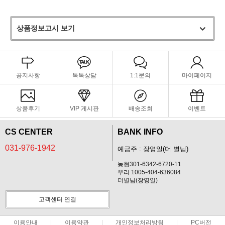
상품정보고시 보기
공지사항
톡톡상담
1:1문의
마이페이지
상품후기
VIP 게시판
배송조회
이벤트
CS CENTER
BANK INFO
031-976-1942
예금주 : 장영일(더 별님)
농협301-6342-6720-11
우리 1005-404-636084
더별님(장영일)
고객센터 연결
이용안내
이용약관
개인정보처리방침
PC버전