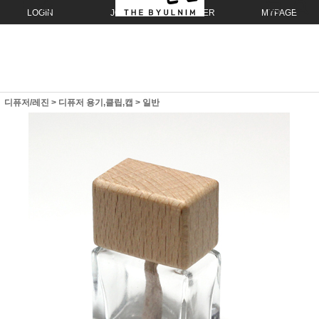
LOGIN
JOIN
ORDER
MYPAGE
디퓨저/레진
>
디퓨저 용기,클립,캡
>
일반