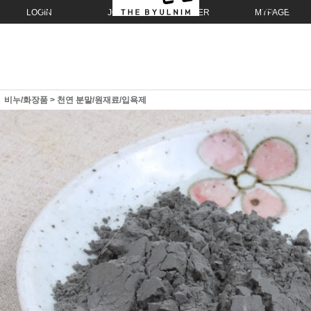
LOGIN
JOIN
ORDER
MYPAGE
비누/화장품
>
천연 분말/원재료/입욕제