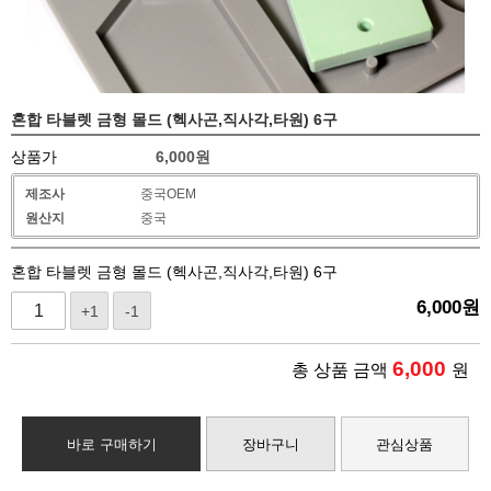
혼합 타블렛 금형 몰드 (헥사곤,직사각,타원) 6구
상품가
6,000
원
제조사
중국OEM
원산지
중국
혼합 타블렛 금형 몰드 (헥사곤,직사각,타원) 6구
6,000
원
+1
-1
6,000
총 상품 금액
원
바로 구매하기
장바구니
관심상품