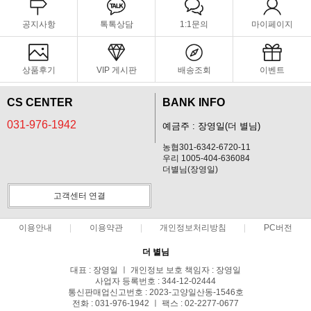
공지사항
톡톡상담
1:1문의
마이페이지
상품후기
VIP 게시판
배송조회
이벤트
CS CENTER
BANK INFO
031-976-1942
예금주 : 장영일(더 별님)
농협301-6342-6720-11
우리 1005-404-636084
더별님(장영일)
고객센터 연결
이용안내
이용약관
개인정보처리방침
PC버전
더 별님
대표 : 장영일 ㅣ 개인정보 보호 책임자 : 장영일
사업자 등록번호 : 344-12-02444
통신판매업신고번호 : 2023-고양일산동-1546호
전화 : 031-976-1942 ㅣ 팩스 : 02-2277-0677