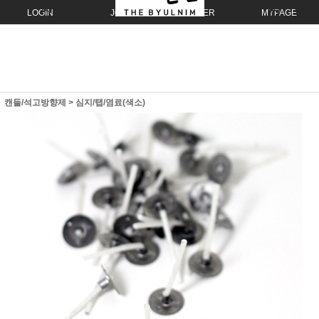
LOGIN
JOIN
ORDER
MYPAGE
캔들/석고방향제
>
심지/탭/염료(색소)