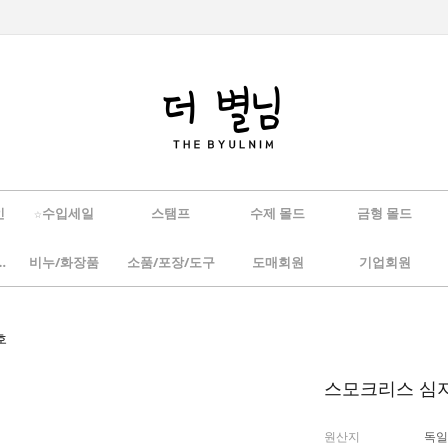
인
☆수입세일
스탬프
수제 몰드
금형 몰드
/하바리움
비누/화장품
소품/포장/도구
도매회원
기업회원
호
스모크리스 심지 
원산지
독일