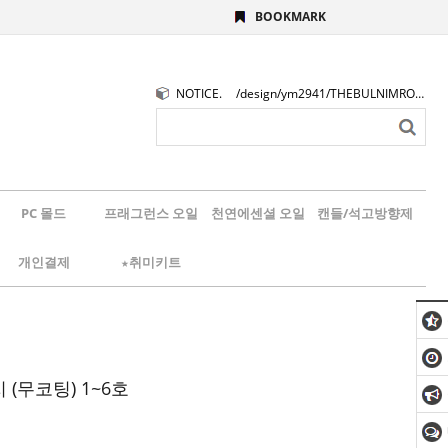
BOOKMARK
NOTICE.
/design/ym2941/THEBULNIMROGO.png
PC 몰드
프래그런스 오일
천연에센셜 오일
캔들/석고방향제
개인결제
★취미키트
(무코팅) 1~6호