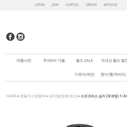
LOGIN
JOIN
CART(
0
)
ORDER
MYPAGE
여름시즌
추석DIY 가을
몰드 SALE
국내산 몰드 할
디퓨저/레진
향수/룸
HOME
>
캔들/석고방향제
>
심지/탭/염료(색소)
> 스모크리스 심지 (무코팅) 1~6