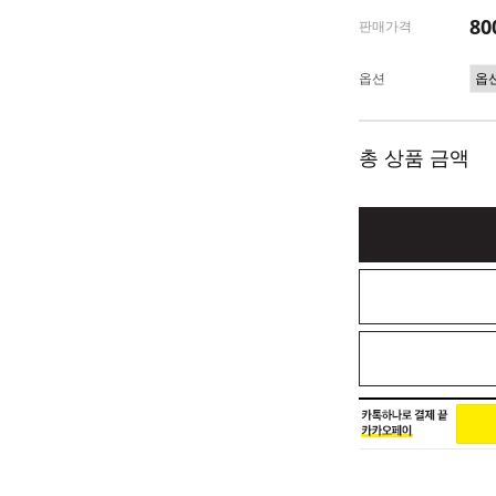
80
판매가격
옵션
총 상품 금액