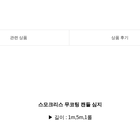
관련 상품
상품 후기
스모크리스 무코팅 캔들 심지
▶ 길이 : 1m,5m,1롤