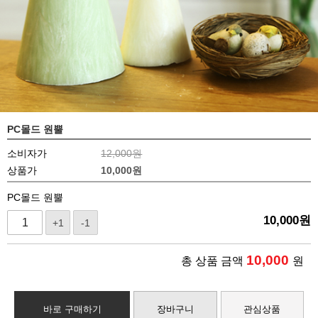
PC몰드 원뿔
소비자가
12,000원
상품가
10,000
원
PC몰드 원뿔
10,000
원
+1
-1
10,000
총 상품 금액
원
바로 구매하기
장바구니
관심상품