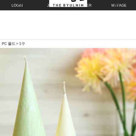
LOGIN
JOIN
ORDER
MYPAGE
PC 몰드
>
1구