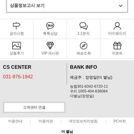
상품정보고시 보기
공지사항
톡톡상담
1:1문의
마이페이지
상품후기
VIP 게시판
배송조회
이벤트
CS CENTER
BANK INFO
031-976-1942
예금주 : 장영일(더 별님)
농협301-6342-6720-11
우리 1005-404-636084
더별님(장영일)
고객센터 연결
이용안내
이용약관
개인정보처리방침
PC버전
더 별님