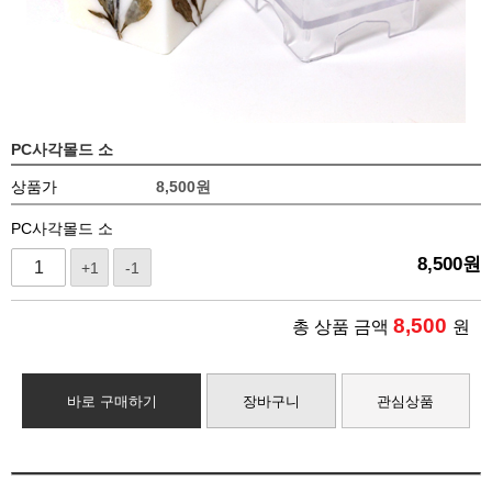
PC사각몰드 소
상품가
8,500
원
PC사각몰드 소
8,500
원
+1
-1
8,500
총 상품 금액
원
바로 구매하기
장바구니
관심상품