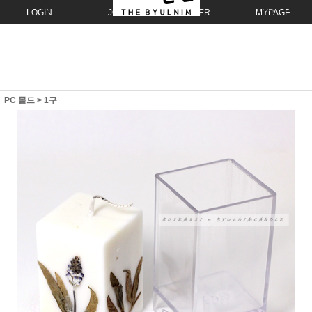
LOGIN
JOIN
ORDER
MYPAGE
PC 몰드
>
1구