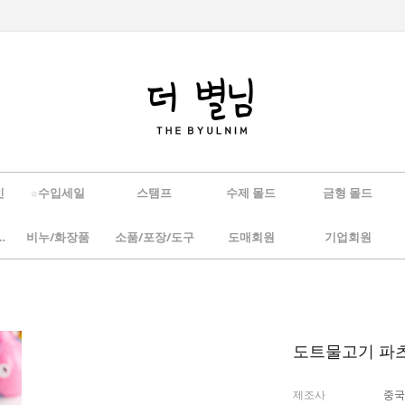
인
☆수입세일
스탬프
수제 몰드
금형 몰드
/하바리움
비누/화장품
소품/포장/도구
도매회원
기업회원
도트물고기 파
제조사
중국