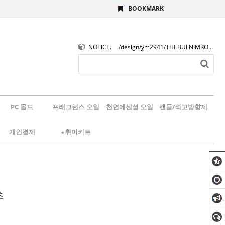
BOOKMARK
NOTICE.
/design/ym2941/THEBULNIMROGO.png
PC 몰드
프래그런스 오일
천연에센셜 오일
캔들/석고방향제
개인결제
★취미키트
츠