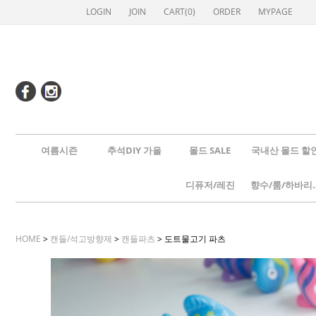
LOGIN
JOIN
CART(
0
)
ORDER
MYPAGE
여름시즌
추석DIY 가을
몰드 SALE
국내산 몰드 할
디퓨저/레진
향수/룸
HOME
>
캔들/석고방향제
>
캔들파츠
> 도트물고기 파츠