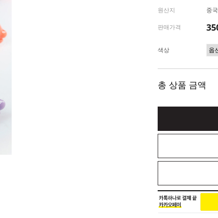
원산지
중국
35
판매가격
색상
총 상품 금액