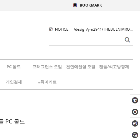
BOOKMARK
NOTICE.
/design/ym2941/THEBULNIMROGO.png
PC 몰드
프래그런스 오일
천연에센셜 오일
캔들/석고방향제
개인결제
★취미키트
 PC 몰드