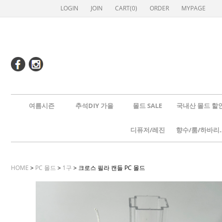
LOGIN
JOIN
CART(
0
)
ORDER
MYPAGE
여름시즌
추석DIY 가을
몰드 SALE
국내산 몰드 할
디퓨저/레진
향수/룸
HOME
>
PC 몰드
>
1구
> 크로스 필라 캔들 PC 몰드