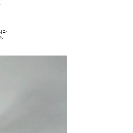
용
니다.
요.