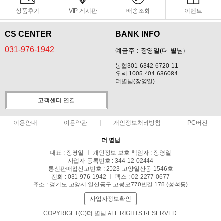
상품후기
VIP 게시판
배송조회
이벤트
CS CENTER
BANK INFO
031-976-1942
예금주 : 장영일(더 별님)
농협301-6342-6720-11
우리 1005-404-636084
더별님(장영일)
고객센터 연결
이용안내
이용약관
개인정보처리방침
PC버전
더 별님
대표 : 장영일 ㅣ 개인정보 보호 책임자 : 장영일
사업자 등록번호 : 344-12-02444
통신판매업신고번호 : 2023-고양일산동-1546호
전화 : 031-976-1942 ㅣ 팩스 : 02-2277-0677
주소 : 경기도 고양시 일산동구 고봉로770번길 178 (성석동)
사업자정보확인
COPYRIGHT(C)더 별님 ALL RIGHTS RESERVED.