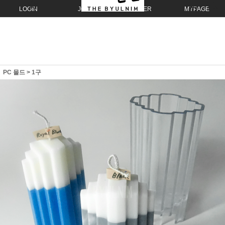
LOGIN
JOIN
ORDER
MYPAGE
PC 몰드
>
1구