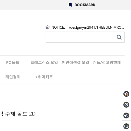
BOOKMARK
NOTICE.
/design/ym2941/THEBULNIMROGO.png
PC 몰드
프래그런스 오일
천연에센셜 오일
캔들/석고방향제
개인결제
★취미키트
 수제 몰드 2D