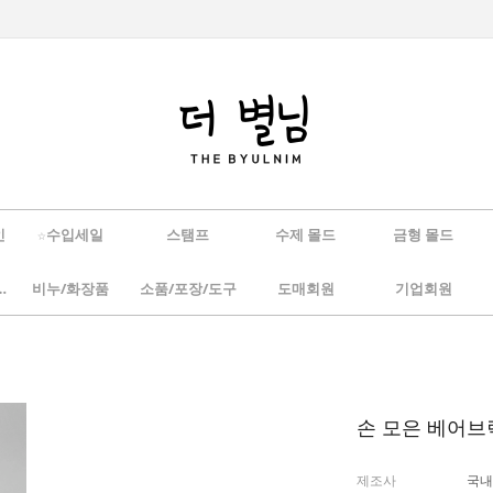
인
☆수입세일
스탬프
수제 몰드
금형 몰드
/하바리움
비누/화장품
소품/포장/도구
도매회원
기업회원
손 모은 베어브릭
제조사
국내