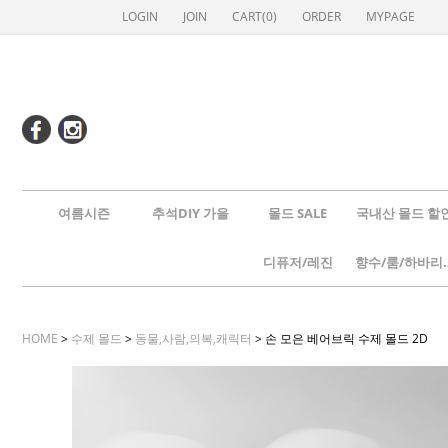
LOGIN
JOIN
CART(
0
)
ORDER
MYPAGE
여름시즌
추석DIY 가을
몰드 SALE
국내산 몰드 할
디퓨저/레진
향수/룸
HOME
>
수제 몰드
>
동물,사람,의복,캐릭터
> 손 모은 베어브릭 수제 몰드 2D