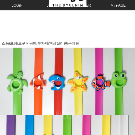
LOGIN
JOIN
ORDER
MYPAGE
소품/포장/도구
>
공병/부자재/액상실리콘/우레탄