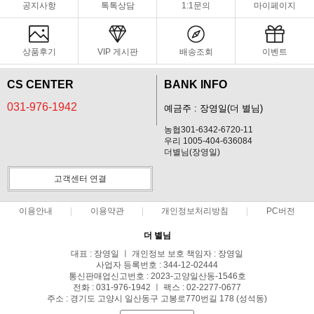
공지사항
톡톡상담
1:1문의
마이페이지
상품후기
VIP 게시판
배송조회
이벤트
CS CENTER
BANK INFO
031-976-1942
예금주 : 장영일(더 별님)
농협301-6342-6720-11
우리 1005-404-636084
더별님(장영일)
고객센터 연결
이용안내
이용약관
개인정보처리방침
PC버전
더 별님
대표 : 장영일 ㅣ 개인정보 보호 책임자 : 장영일
사업자 등록번호 : 344-12-02444
통신판매업신고번호 : 2023-고양일산동-1546호
전화 : 031-976-1942 ㅣ 팩스 : 02-2277-0677
주소 : 경기도 고양시 일산동구 고봉로770번길 178 (성석동)