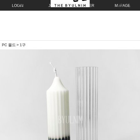
LOGIN
JOIN
ORDER
MYPAGE
PC 몰드
>
1구