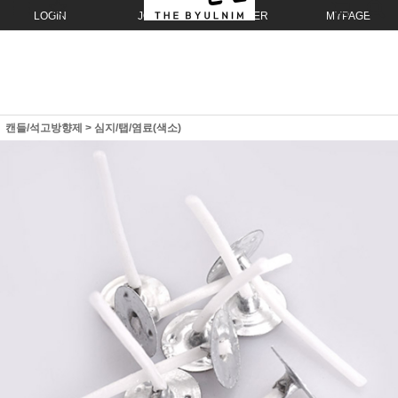
LOGIN
JOIN
ORDER
MYPAGE
캔들/석고방향제
>
심지/탭/염료(색소)