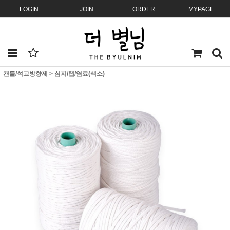
LOGIN
JOIN
ORDER
MYPAGE
캔들/석고방향제
>
심지/탭/염료(색소)