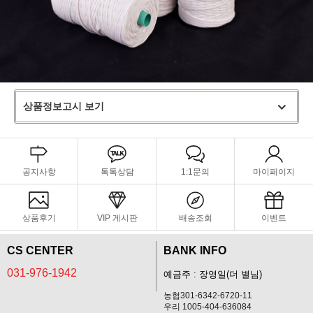
상품정보고시 보기
공지사항
톡톡상담
1:1문의
마이페이지
상품후기
VIP 게시판
배송조회
이벤트
CS CENTER
BANK INFO
031-976-1942
예금주 : 장영일(더 별님)
농협301-6342-6720-11
우리 1005-404-636084