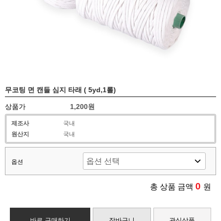
무코팅 면 캔들 심지 타래 ( 5yd,1롤)
상품가
1,200원
제조사
국내
원산지
국내
옵션
0
총 상품 금액
원
바로 구매하기
장바구니
관심상품