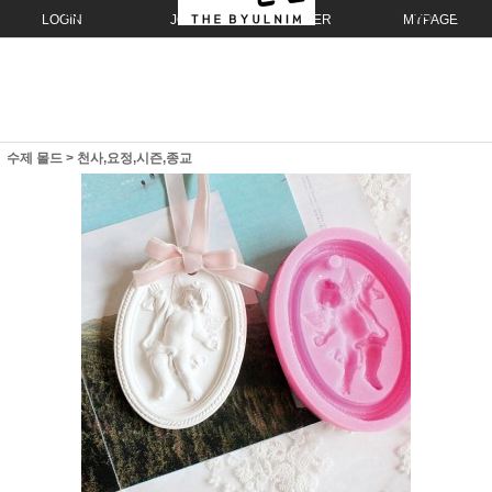
LOGIN
JOIN
ORDER
MYPAGE
수제 몰드
>
천사,요정,시즌,종교