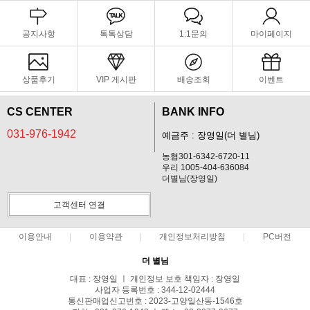
공지사항
톡톡상담
1:1문의
마이페이지
상품후기
VIP 게시판
배송조회
이벤트
CS CENTER
BANK INFO
031-976-1942
예금주 : 장영일(더 별님)
농협301-6342-6720-11
우리 1005-404-636084
더별님(장영일)
고객센터 연결
이용안내
이용약관
개인정보처리방침
PC버전
더 별님
대표 : 장영일 ㅣ 개인정보 보호 책임자 : 장영일
사업자 등록번호 : 344-12-02444
통신판매업신고번호 : 2023-고양일산동-1546호