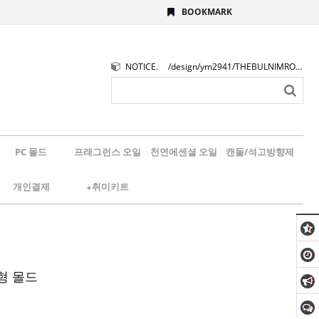
BOOKMARK
NOTICE.
/design/ym2941/THEBULNIMROGO.png
PC 몰드
프래그런스 오일
천연에센셜 오일
캔들/석고방향제
개인결제
★취미키트
형 몰드