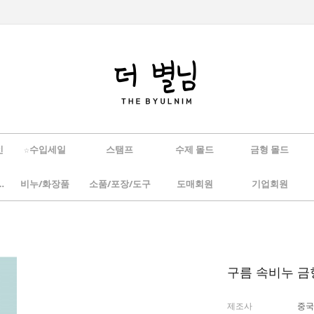
인
☆수입세일
스탬프
수제 몰드
금형 몰드
/하바리움
비누/화장품
소품/포장/도구
도매회원
기업회원
구름 속비누 금
제조사
중국