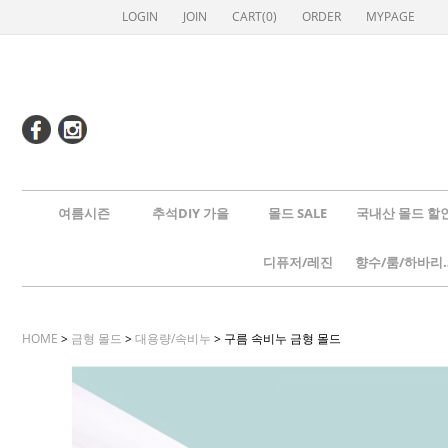
LOGIN
JOIN
CART(
0
)
ORDER
MYPAGE
여름시즌
추석DIY 가을
몰드 SALE
국내산 몰드 할
디퓨저/레진
향수/룸
HOME
>
금형 몰드
>
대용량/속비누
> 구름 속비누 금형 몰드