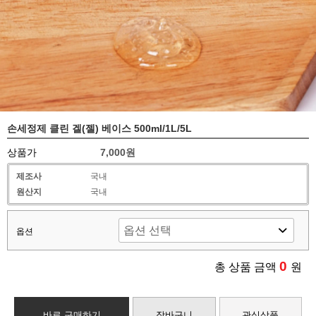
손세정제 클린 겔(젤) 베이스 500ml/1L/5L
상품가
7,000원
제조사
국내
원산지
국내
옵션
0
총 상품 금액
원
바로 구매하기
장바구니
관심상품