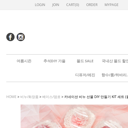
LOGIN
JOIN
CART(
0
)
ORDER
MYPAGE
여름시즌
추석DIY 가을
몰드 SALE
국내산 몰드 할
디퓨저/레진
향수/룸
HOME
>
비누/화장품
>
베이스/염료
> 카네이션 비누 선물 DIY 만들기 KIT 세트 