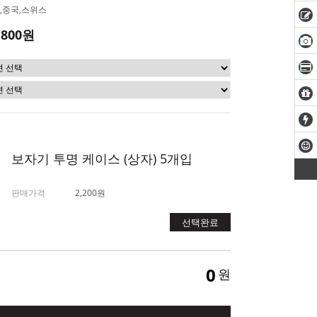
,중국,스위스
,800원
보자기 투명 케이스 (상자) 5개입
판매가격
2,200원
선택완료
0
원