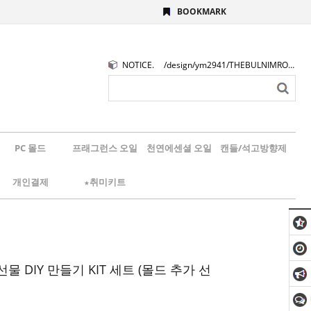
BOOKMARK
NOTICE.
/design/ym2941/THEBULNIMROGO.png
PC 몰드
프래그런스 오일
천연에센셜 오일
캔들/석고방향제
개인결제
★취미키트
물 DIY 만들기 KIT 세트 (몰드 추가 선