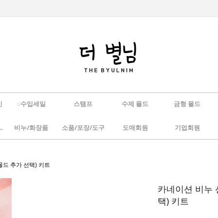
인
☆수입세일
스탬프
수제 몰드
금형 몰드
/하바리움
비누/화장품
소품/포장/도구
도매회원
기업회원
(몰드 추가 선택) 키트
카네이션 비누 선
택) 키트