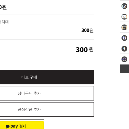
0
원
거치대
300
원
300
원
바로 구매
장바구니 추가
관심상품 추가