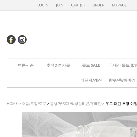
LOGIN
JOIN
CART(
0
)
ORDER
MYPAGE
여름시즌
추석DIY 가을
몰드 SALE
국내산 몰드 할
디퓨저/레진
향수/룸
HOME
>
소품/포장/도구
>
공병/부자재/액상실리콘/우레탄
> 우드 패턴 투명 이