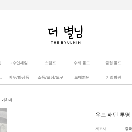
인
☆수입세일
스탬프
수제 몰드
금형 몰드
/하바리움
비누/화장품
소품/포장/도구
도매회원
기업회원
젤 거치대
우드 패턴 투명
제조사
중국