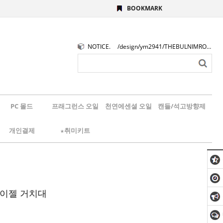
BOOKMARK
NOTICE.
/design/ym2941/THEBULNIMROGO.png
PC 몰드
프래그런스 오일
천연에센셜 오일
캔들/석고방향제
개인결제
★취미키트
 이젤 거치대