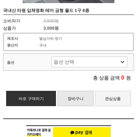
국내산 타원 입체명화 테마 금형 몰드 1구 6종
소비자가
3,500원
상품가
3,000원
제조사
별님아씨 명가
원산지
국내
옵션
0
총 상품 금액
원
바로 구매하기
장바구니
관심상품