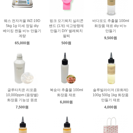
웨스 전자저울 WZ-19D
핑크 모기퇴치 실리콘
바다포도 추출물 100ml
5kg 1g 미세 정밀 diy
밴드 (1개) 석고방향제
화장품 재료 diy 비누
베이킹 캔들 비누 만들기
만들기 DIY 벌레퇴치
만들기
계량
팔찌
9,500원
65,000원
500원
글루타치온 리포좀
복숭아 추출물 100ml
솔루빌라이저 (유화제)
10,000ppm (용량별)
화장품 재료
100g 500g 1kg 화장품
화장품 기능성 원료
만들기 재료
6,000원
7,500원
4,000원