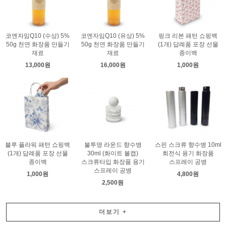
코엔자임Q10 (수상) 5%
코엔자임Q10 (유상) 5%
핑크 리본 패턴 쇼핑백
50g 천연 화장품 만들기
50g 천연 화장품 만들기
(1개) 답례품 포장 선물
재료
재료
종이백
13,000원
16,000원
1,000원
블루 플라워 패턴 쇼핑백
불투명 라운드 향수병
스핀 스크류 향수병 10ml
(1개) 답례품 포장 선물
30ml (화이트 볼캡)
회전식 용기 화장품
종이백
스크류타입 화장품 용기
스프레이 공병
스프레이 공병
1,000원
4,800원
2,500원
더보기
+