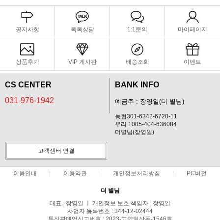
공지사항
톡톡상담
1:1문의
마이페이지
상품후기
VIP 게시판
배송조회
이벤트
CS CENTER
BANK INFO
031-976-1942
예금주 : 장영일(더 별님)
농협301-6342-6720-11
우리 1005-404-636084
더별님(장영일)
고객센터 연결
이용안내
이용약관
개인정보처리방침
PC버전
더 별님
대표 : 장영일 ㅣ 개인정보 보호 책임자 : 장영일
사업자 등록번호 : 344-12-02444
통신판매업신고번호 : 2023-고양일산동-1546호