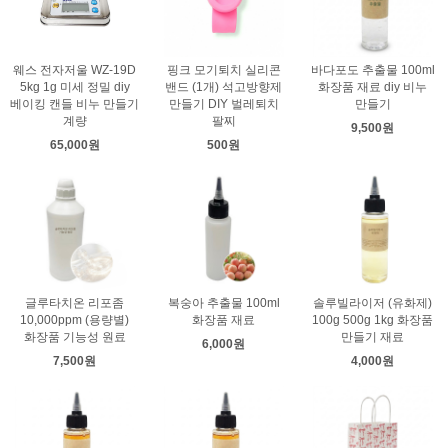
웨스 전자저울 WZ-19D
핑크 모기퇴치 실리콘
바다포도 추출물 100ml
5kg 1g 미세 정밀 diy
밴드 (1개) 석고방향제
화장품 재료 diy 비누
베이킹 캔들 비누 만들기
만들기 DIY 벌레퇴치
만들기
계량
팔찌
9,500원
65,000원
500원
글루타치온 리포좀
복숭아 추출물 100ml
솔루빌라이저 (유화제)
10,000ppm (용량별)
화장품 재료
100g 500g 1kg 화장품
화장품 기능성 원료
만들기 재료
6,000원
7,500원
4,000원