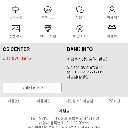
공지사항
톡톡상담
1:1문의
마이페이지
상품후기
VIP 게시판
배송조회
이벤트
CS CENTER
BANK INFO
031-976-1942
예금주 : 장영일(더 별님)
농협301-6342-6720-11
우리 1005-404-636084
더별님(장영일)
고객센터 연결
이용안내
이용약관
개인정보처리방침
PC버전
더 별님
대표 : 장영일 ㅣ 개인정보 보호 책임자 : 장영일
사업자 등록번호 : 344-12-02444
통신판매업신고번호 : 2023-고양일산동-1546호