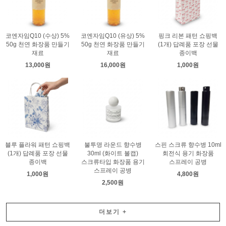
코엔자임Q10 (수상) 5%
코엔자임Q10 (유상) 5%
핑크 리본 패턴 쇼핑백
50g 천연 화장품 만들기
50g 천연 화장품 만들기
(1개) 답례품 포장 선물
재료
재료
종이백
13,000원
16,000원
1,000원
블루 플라워 패턴 쇼핑백
불투명 라운드 향수병
스핀 스크류 향수병 10ml
(1개) 답례품 포장 선물
30ml (화이트 볼캡)
회전식 용기 화장품
종이백
스크류타입 화장품 용기
스프레이 공병
스프레이 공병
1,000원
4,800원
2,500원
더보기
+