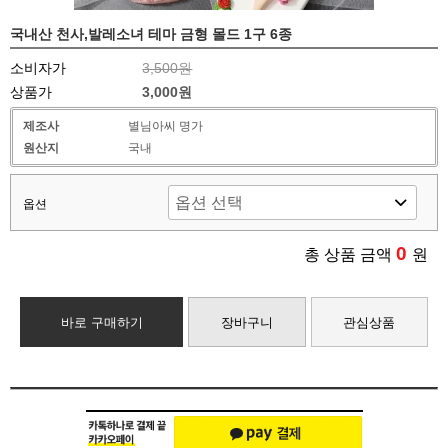
국내산 천사,발레소녀 테마 금형 몰드 1구 6종
소비자가
3,500원
상품가
3,000원
제조사
별님아씨 명가
원산지
국내
옵션
0
총 상품 금액
원
바로 구매하기
장바구니
관심상품