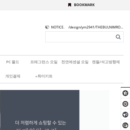
BOOKMARK
NOTICE.
/design/ym2941/THEBULNIMROGO.png
PC 몰드
프래그런스 오일
천연에센셜 오일
캔들/석고방향제
개인결제
★취미키트