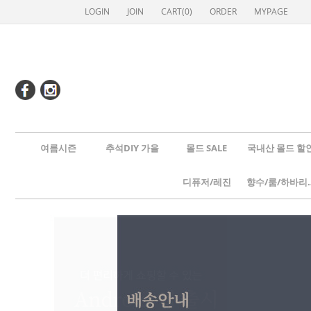
LOGIN
JOIN
CART(
0
)
ORDER
MYPAGE
여름시즌
추석DIY 가을
몰드 SALE
국내산 몰드 할
디퓨저/레진
향수/룸