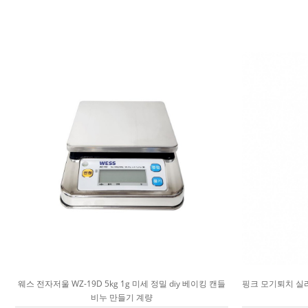
웨스 전자저울 WZ-19D 5kg 1g 미세 정밀 diy 베이킹 캔들
핑크 모기퇴치 실리
비누 만들기 계량