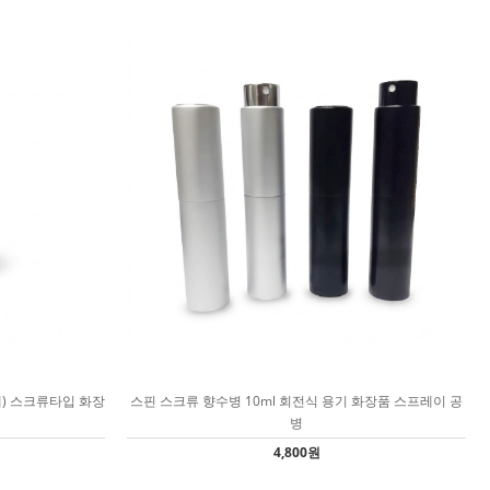
캡) 스크류타입 화장
스핀 스크류 향수병 10ml 회전식 용기 화장품 스프레이 공
병
4,800원