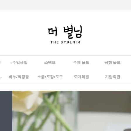
인
☆수입세일
스탬프
수제 몰드
금형 몰드
/하바리움
비누/화장품
소품/포장/도구
도매회원
기업회원