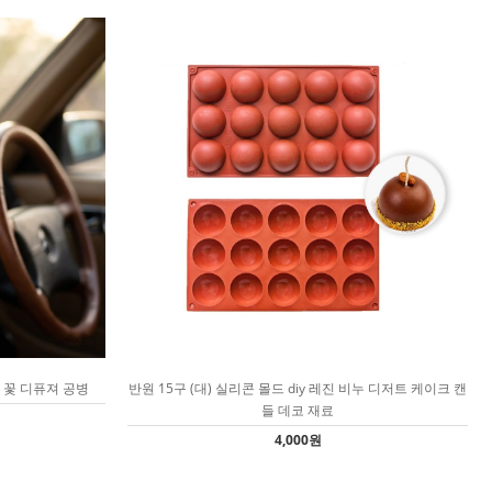
 꽃 디퓨져 공병
반원 15구 (대) 실리콘 몰드 diy 레진 비누 디저트 케이크 캔
들 데코 재료
4,000원