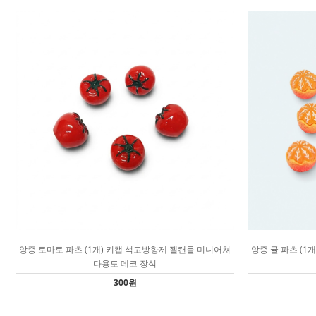
앙증 토마토 파츠 (1개) 키캡 석고방향제 젤캔들 미니어쳐
앙증 귤 파츠 (1
다용도 데코 장식
300원