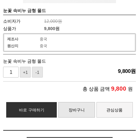
눈꽃 속비누 금형 몰드
소비자가
12,000원
상품가
9,800
원
제조사
중국
원산지
중국
눈꽃 속비누 금형 몰드
9,800
원
+1
-1
9,800
총 상품 금액
원
바로 구매하기
장바구니
관심상품