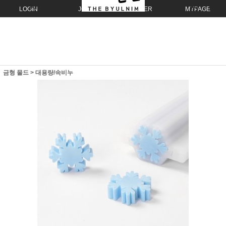
LOGIN
JOIN
ORDER
MYPAGE
금형 몰드
>
대용량/속비누