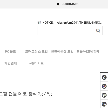
BOOKMARK
NOTICE.
/design/ym2941/THEBULNIMROGO.png
PC 몰드
프래그런스 오일
천연에센셜 오일
캔들/석고방향제
개인결제
★취미키트
펄 캔들 데코 장식 2g / 5g