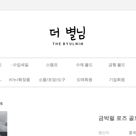
인
☆수입세일
스탬프
수제 몰드
금형 몰드
/하바리움
비누/화장품
소품/포장/도구
도매회원
기업회원
5g
금박펄 로즈 골드
원산지
중국