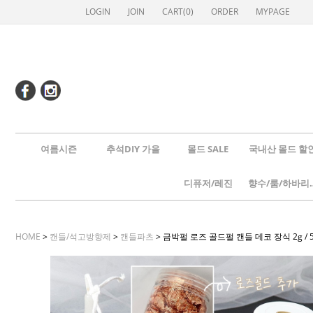
LOGIN
JOIN
CART(
0
)
ORDER
MYPAGE
여름시즌
추석DIY 가을
몰드 SALE
국내산 몰드 할
디퓨저/레진
향수/룸
HOME
>
캔들/석고방향제
>
캔들파츠
> 금박펄 로즈 골드펄 캔들 데코 장식 2g / 