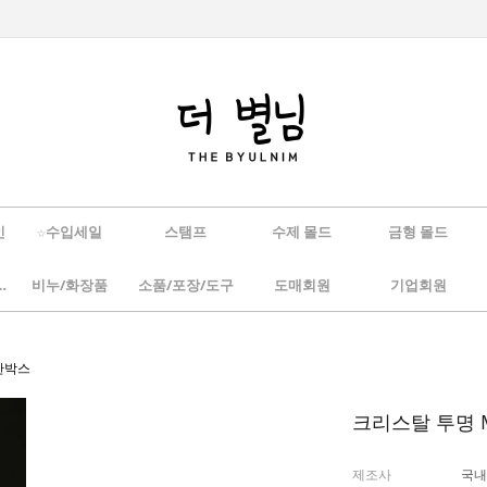
인
☆수입세일
스탬프
수제 몰드
금형 몰드
/하바리움
비누/화장품
소품/포장/도구
도매회원
기업회원
 한박스
크리스탈 투명 M
제조사
국내