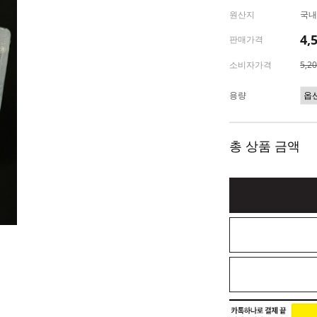
원산지
국내
4,
판매가격
소비자가격
5,2
용량
총 상품 금액