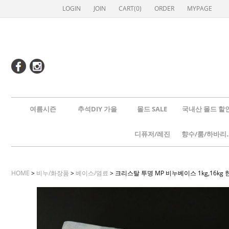
LOGIN
JOIN
CART(
0
)
ORDER
MYPAGE
여름시즌
추석DIY 가을
몰드 SALE
국내산 몰드 할
디퓨저/레진
향수/룸
HOME
>
비누/화장품
>
베이스/염료
> 크리스탈 투명 MP 비누베이스 1kg,16kg