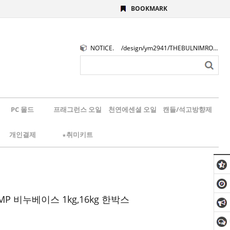
BOOKMARK
NOTICE.
/design/ym2941/THEBULNIMROGO.png
PC 몰드
프래그런스 오일
천연에센셜 오일
캔들/석고방향제
개인결제
★취미키트
P 비누베이스 1kg,16kg 한박스