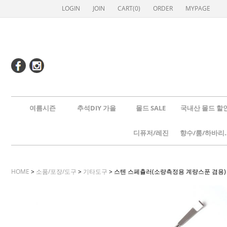
LOGIN
JOIN
CART(
0
)
ORDER
MYPAGE
여름시즌
추석DIY 가을
몰드 SALE
국내산 몰드 할
디퓨저/레진
향수/룸
HOME
>
소품/포장/도구
>
기타도구
> 스텐 스페츌러(소량측정용 계량스푼 겸용)