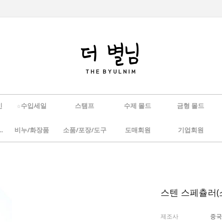
인
☆수입세일
스탬프
수제 몰드
금형 몰드
/하바리움
비누/화장품
소품/포장/도구
도매회원
기업회원
스텐 스페츌러(
제조사
중국