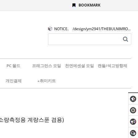
BOOKMARK
NOTICE.
/design/ym2941/THEBULNIMROGO.png
PC 몰드
프래그런스 오일
천연에센셜 오일
캔들/석고방향제
개인결제
★취미키트
소량측정용 계량스푼 겸용)