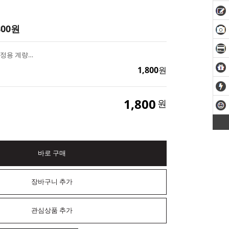
800
원
스텐 스페츌러(소량측정용 계량스푼 겸용)
1,800
원
1,800
원
바로 구매
장바구니 추가
관심상품 추가