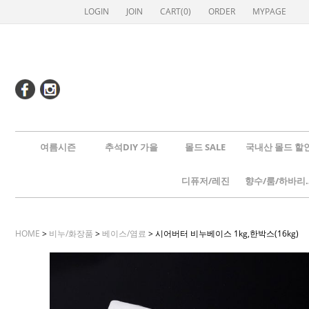
LOGIN
JOIN
CART(
0
)
ORDER
MYPAGE
여름시즌
추석DIY 가을
몰드 SALE
국내산 몰드 할
디퓨저/레진
향수/룸
HOME
>
비누/화장품
>
베이스/염료
> 시어버터 비누베이스 1kg,한박스(16kg)