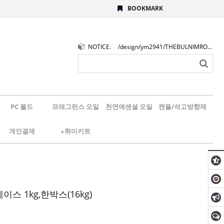
BOOKMARK
NOTICE.
/design/ym2941/THEBULNIMROGO.png
PC 몰드
프래그런스 오일
천연에센셜 오일
캔들/석고방향제
개인결제
★취미키트
스 1kg,한박스(16kg)