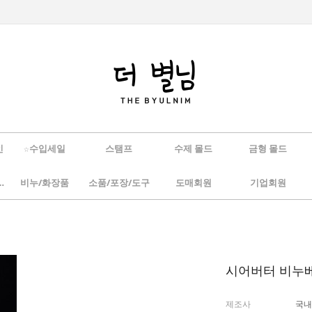
인
☆수입세일
스탬프
수제 몰드
금형 몰드
/하바리움
비누/화장품
소품/포장/도구
도매회원
기업회원
시어버터 비누베이
제조사
국내