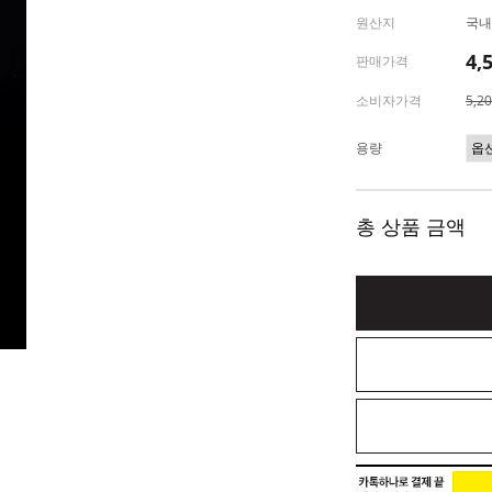
원산지
국내
4,
판매가격
소비자가격
5,2
용량
총 상품 금액