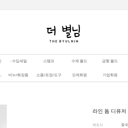
인
☆수입세일
스탬프
수제 몰드
금형 몰드
/하바리움
비누/화장품
소품/포장/도구
도매회원
기업회원
라인 돔 디퓨저 
제조사
중국