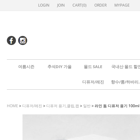
LOGIN
JOIN
CART(
0
)
ORDER
MYPAGE
여름시즌
추석DIY 가을
몰드 SALE
국내산 몰드 할
디퓨저/레진
향수/룸
HOME
>
디퓨저/레진
>
디퓨저 용기,클립,캡
>
일반
> 라인 돔 디퓨저 용기 100ml