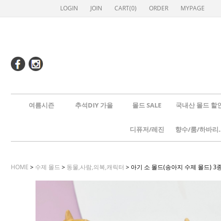
LOGIN
JOIN
CART(
0
)
ORDER
MYPAGE
여름시즌
추석DIY 가을
몰드 SALE
국내산 몰드 할
디퓨저/레진
향수/룸
HOME
>
수제 몰드
>
동물,사람,의복,캐릭터
> 아기 소 몰드(송아지 수제 몰드) 3