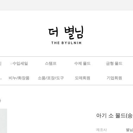
인
☆수입세일
스탬프
수제 몰드
금형 몰드
/하바리움
비누/화장품
소품/포장/도구
도매회원
기업회원
종
아기 소 몰드(송
제조사
별님