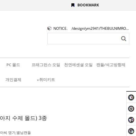
BOOKMARK
NOTICE.
/design/ym2941/THEBULNIMROGO.png
PC 몰드
프래그런스 오일
천연에센셜 오일
캔들/석고방향제
개인결제
★취미키트
아지 수제 몰드) 3종
아씨 명가,별님캔들