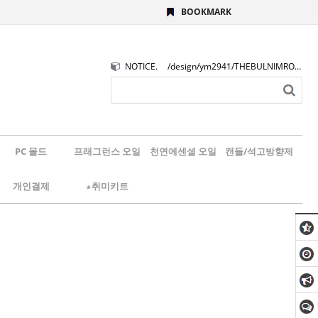
BOOKMARK
NOTICE.
/design/ym2941/THEBULNIMROGO.png
PC 몰드
프래그런스 오일
천연에센셜 오일
캔들/석고방향제
개인결제
★취미키트