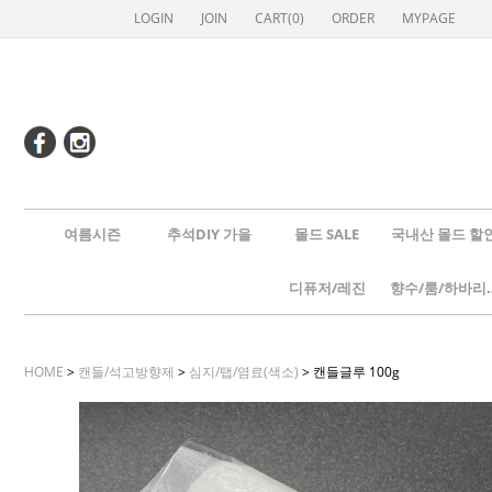
LOGIN
JOIN
CART(
0
)
ORDER
MYPAGE
여름시즌
추석DIY 가을
몰드 SALE
국내산 몰드 할
디퓨저/레진
향수/룸
HOME
>
캔들/석고방향제
>
심지/탭/염료(색소)
> 캔들글루 100g