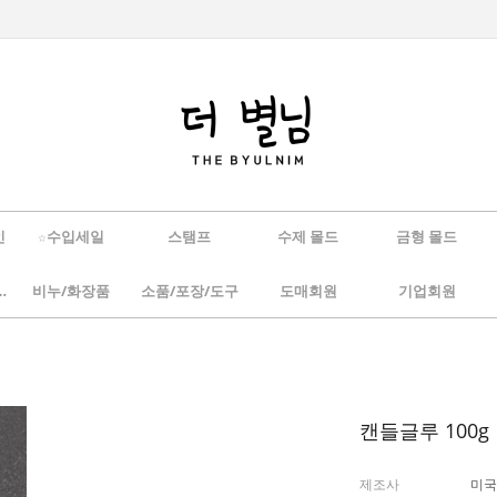
인
☆수입세일
스탬프
수제 몰드
금형 몰드
/하바리움
비누/화장품
소품/포장/도구
도매회원
기업회원
캔들글루 100g
제조사
미국