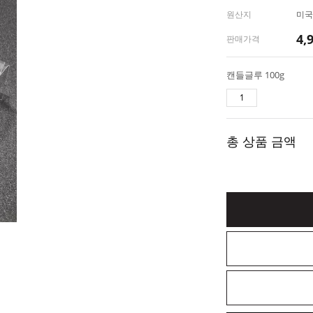
원산지
미국
4,
판매가격
캔들글루 100g
총 상품 금액