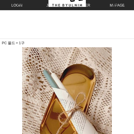
LOGIN
JOIN
ORDER
MYPAGE
PC 몰드
>
1구