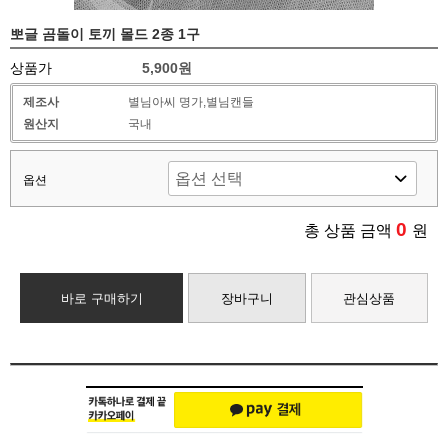
뽀글 곰돌이 토끼 몰드 2종 1구
상품가
5,900원
제조사
별님아씨 명가,별님캔들
원산지
국내
옵션
0
총 상품 금액
원
바로 구매하기
장바구니
관심상품