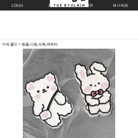
LOGIN
JOIN
ORDER
MYPAGE
수제 몰드
>
동물,사람,의복,캐릭터