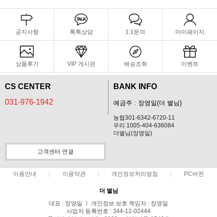
공지사항
톡톡상담
1:1문의
마이페이지
상품후기
VIP 게시판
배송조회
이벤트
CS CENTER
BANK INFO
031-976-1942
예금주 : 장영일(더 별님)
농협301-6342-6720-11
우리 1005-404-636084
더별님(장영일)
고객센터 연결
이용안내
이용약관
개인정보처리방침
PC버전
더 별님
대표 : 장영일 ㅣ 개인정보 보호 책임자 : 장영일
사업자 등록번호 : 344-12-02444