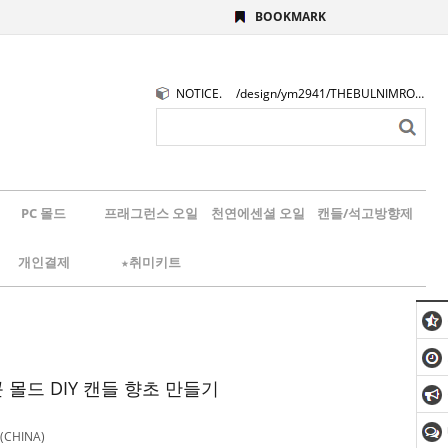
BOOKMARK
NOTICE.
/design/ym2941/THEBULNIMROGO.png
PC 몰드
프래그런스 오일
천연에센셜 오일
캔들/석고방향제
개인결제
★취미키트
콘 몰드 DIY 캔들 향초 만들기
CHINA)