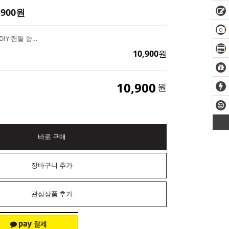
,900
원
깐 귤 3D 실리콘 몰드 DIY 캔들 향초 만들기
10,900
원
10,900
원
바로 구매
장바구니 추가
관심상품 추가