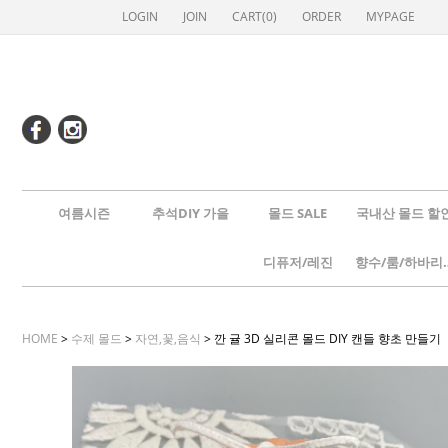
LOGIN
JOIN
CART(
0
)
ORDER
MYPAGE
여름시즌
추석DIY 가을
몰드 SALE
국내산 몰드 할
디퓨저/레진
향수/룸
HOME
>
수제 몰드
>
자연,꽃,음식
> 깐 귤 3D 실리콘 몰드 DIY 캔들 향초 만들기