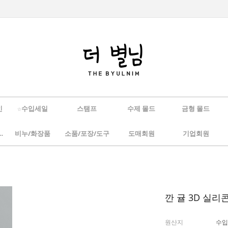
인
☆수입세일
스탬프
수제 몰드
금형 몰드
/하바리움
비누/화장품
소품/포장/도구
도매회원
기업회원
깐 귤 3D 실리
원산지
수입(