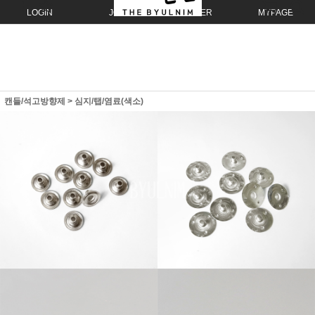
LOGIN
JOIN
ORDER
MYPAGE
캔들/석고방향제
>
심지/탭/염료(색소)